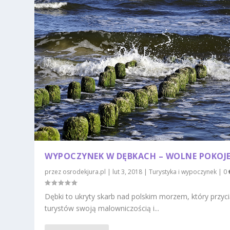
WYPOCZYNEK W DĘBKACH – WOLNE POKOJE
przez
osrodekjura.pl
|
lut 3, 2018
|
Turystyka i wypoczynek
|
0
Dębki to ukryty skarb nad polskim morzem, który przyc
turystów swoją malowniczością i...