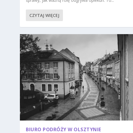
sprawy, jak ważną rolę odgrywa opiekun. To...
CZYTAJ WIĘCEJ
BIURO PODRÓŻY W OLSZTYNIE