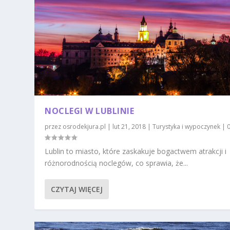
NOCLEGI W LUBLINIE
przez
osrodekjura.pl
|
lut 21, 2018
|
Turystyka i wypoczynek
|
Lublin to miasto, które zaskakuje bogactwem atrakcji i
różnorodnością noclegów, co sprawia, że...
CZYTAJ WIĘCEJ