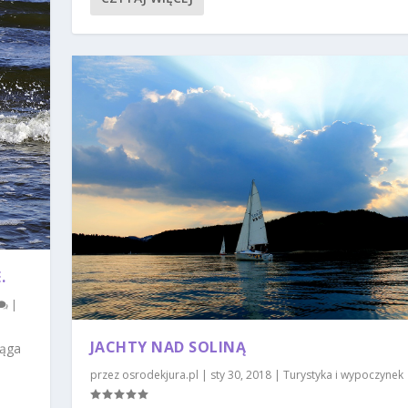
.
|
JACHTY NAD SOLINĄ
iąga
przez
osrodekjura.pl
|
sty 30, 2018
|
Turystyka i wypoczynek