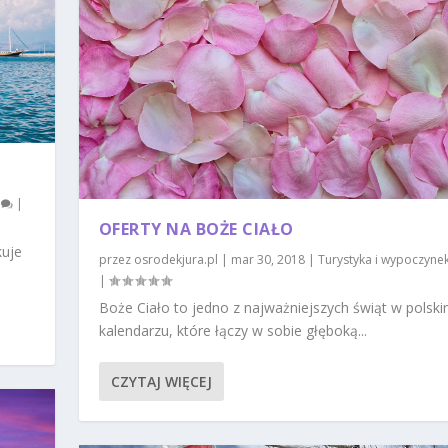
0
|
OFERTY NA BOŻE CIAŁO
kuje
przez
osrodekjura.pl
|
mar 30, 2018
|
Turystyka i wypoczyne
|
Boże Ciało to jedno z najważniejszych świąt w polsk
kalendarzu, które łączy w sobie głęboką...
CZYTAJ WIĘCEJ