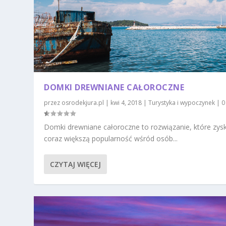
DOMKI DREWNIANE CAŁOROCZNE
przez
osrodekjura.pl
|
kwi 4, 2018
|
Turystyka i wypoczynek
|
Domki drewniane całoroczne to rozwiązanie, które zys
coraz większą popularność wśród osób...
CZYTAJ WIĘCEJ