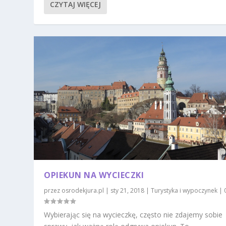
CZYTAJ WIĘCEJ
OPIEKUN NA WYCIECZKI
przez
osrodekjura.pl
|
sty 21, 2018
|
Turystyka i wypoczynek
|
Wybierając się na wycieczkę, często nie zdajemy sobie