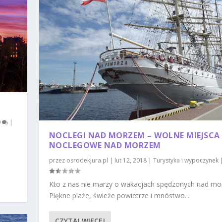
0
|
NOCLEGI NAD MORZEM – WOLNE MIEJSCA
NOCLEGOWE NAD MORZEM
przez
osrodekjura.pl
|
lut 12, 2018
|
Turystyka i wypoczynek
Kto z nas nie marzy o wakacjach spędzonych nad m
Piękne plaże, świeże powietrze i mnóstwo...
CZYTAJ WIĘCEJ