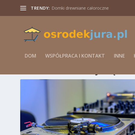
TRENDY:
Domki drewniane całoroczne
DOM
WSPÓŁPRACA I KONTAKT
INNE
TAG:
WOLNE POKOJE DĘBKI