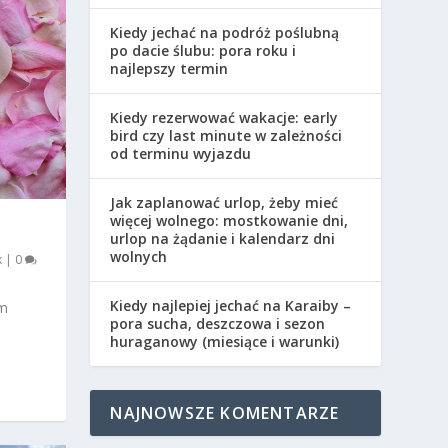
Kiedy jechać na podróż poślubną
po dacie ślubu: pora roku i
najlepszy termin
Kiedy rezerwować wakacje: early
bird czy last minute w zależności
od terminu wyjazdu
Jak zaplanować urlop, żeby mieć
więcej wolnego: mostkowanie dni,
urlop na żądanie i kalendarz dni
wolnych
k
|
0
Kiedy najlepiej jechać na Karaiby –
im
pora sucha, deszczowa i sezon
huraganowy (miesiące i warunki)
NAJNOWSZE KOMENTARZE