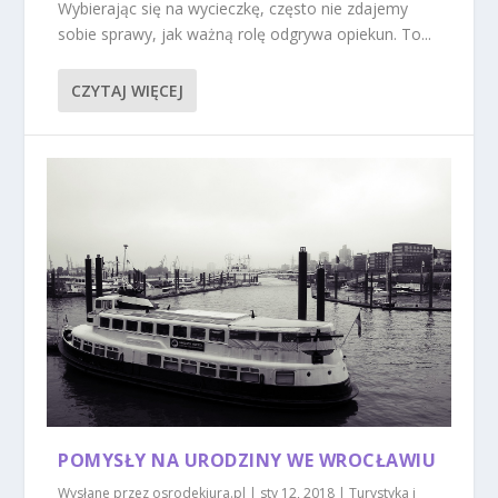
Wybierając się na wycieczkę, często nie zdajemy
sobie sprawy, jak ważną rolę odgrywa opiekun. To...
CZYTAJ WIĘCEJ
POMYSŁY NA URODZINY WE WROCŁAWIU
Wysłane przez
osrodekjura.pl
|
sty 12, 2018
|
Turystyka i