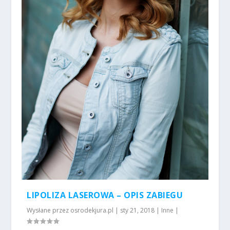
LIPOLIZA LASEROWA – OPIS ZABIEGU
Wysłane przez
osrodekjura.pl
|
sty 21, 2018
|
Inne
|