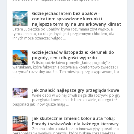
Gdzie jechać latem bez upałów –
coolcation: sprawdzone kierunki i
najlepsze terminy na umiarkowany klimat
Latem „ucieczka od upałów” bywa rozumiana zbyt wąsko, a
tymczasem to, co dla jednych jest przyjemnym chłodem, dla
innych może oznaczać wilgoć …
Gdzie jechać w listopadzie: kierunek do
pogody, cen i długości wyjazdu
W listopadzie łatwo pomylić „ładną pogodę” z
warunkami, które faktycznie pozwalają komfortowo zwiedzać i
utrzymać rozsądny budżet. Ten miesiąc sprzyja wyprawom, bo
…
Jak znaleźć najlepsze gry przeglądarkowe
Wiele osób w wolnej chwili sięga dla rozrywki po gry
przeglądarkowe. Jest ich bardzo wiele, dlatego też
pasjonaci jak i nowicjusze mają …
Jak skutecznie zmienić kolor auta folią:
Porady i wskazówki dla każdego kierowcy
Zmiana koloru auta folią to innowacyjny sposób na
personalizację wyglądu pojazdu, który zyskuje coraz większą