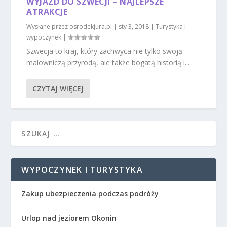
WYJAZD DO SZWECJI – NAJLEPSZE
ATRAKCJE
Wysłane przez
osrodekjura.pl
|
sty 3, 2018
|
Turystyka i
wypoczynek
|
Szwecja to kraj, który zachwyca nie tylko swoją
malowniczą przyrodą, ale także bogatą historią i...
CZYTAJ WIĘCEJ
WYPOCZYNEK I TURYSTYKA
Zakup ubezpieczenia podczas podróży
Urlop nad jeziorem Okonin