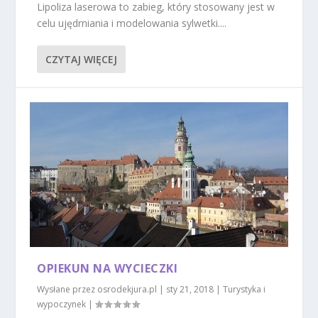
Lipoliza laserowa to zabieg, który stosowany jest w
celu ujędrniania i modelowania sylwetki....
CZYTAJ WIĘCEJ
OPIEKUN NA WYCIECZKI
Wysłane przez
osrodekjura.pl
|
sty 21, 2018
|
Turystyka i
wypoczynek
|