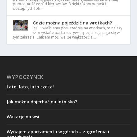
popularność wśród kierowców. Dzięki różnorodności
dostępnych folii …
Gdzie można pojeździć na wrotkach?
Jeśli uwielbiamy poruszać się na wrotkach, to należy
skorzystać z parku rozrywki specjalizującego się w
tym zakresie. Całkiem możliwe, że większość z …
WYPOCZYNEK
Lato, lato, lato czeka!
Jak można dojechać na lotnisko?
Wakacje na wsi
Wynajem apartamentu w górach – zagrożenia i