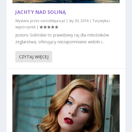
JACHTY NAD SOLINĄ
Wysłane przez
osrodekjura.pl
|
sty 30, 2018
|
Turystyka i
wypoczynek
|
Jezioro Solińskie to prawdziwy raj dla miłośników
żeglarstwa, oferujący niezapomniane widoki i...
CZYTAJ WIĘCEJ