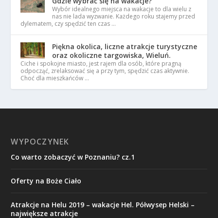
Gdzie wybrać się na wakacje?
Wybór idealnego miejsca na wakacje to dla wielu z
nas nie lada wyzwanie. Każdego roku stajemy przed
dylematem, czy spędzić ten czas …
Piękna okolica, liczne atrakcje turystyczne
oraz okoliczne targowiska, Wieluń.
Ciche i spokojne miasto, jest rajem dla osób, które pragną
odpocząć, zrelaksować się a przy tym, spędzić czas aktywnie.
Choć dla mieszkańców …
WYPOCZYNEK
Co warto zobaczyć w Poznaniu? cz.1
Oferty na Boże Ciało
Atrakcje na Helu 2019 – wakacje Hel. Półwysep Helski –
największe atrakcje