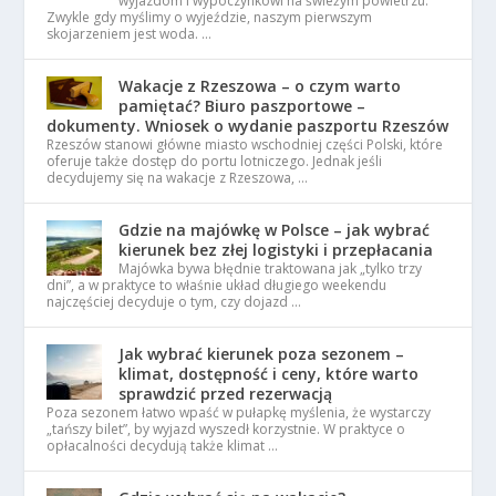
wyjazdom i wypoczynkowi na świeżym powietrzu.
Zwykle gdy myślimy o wyjeździe, naszym pierwszym
skojarzeniem jest woda. …
Wakacje z Rzeszowa – o czym warto
pamiętać? Biuro paszportowe –
dokumenty. Wniosek o wydanie paszportu Rzeszów
Rzeszów stanowi główne miasto wschodniej części Polski, które
oferuje także dostęp do portu lotniczego. Jednak jeśli
decydujemy się na wakacje z Rzeszowa, …
Gdzie na majówkę w Polsce – jak wybrać
kierunek bez złej logistyki i przepłacania
Majówka bywa błędnie traktowana jak „tylko trzy
dni”, a w praktyce to właśnie układ długiego weekendu
najczęściej decyduje o tym, czy dojazd …
Jak wybrać kierunek poza sezonem –
klimat, dostępność i ceny, które warto
sprawdzić przed rezerwacją
Poza sezonem łatwo wpaść w pułapkę myślenia, że wystarczy
„tańszy bilet”, by wyjazd wyszedł korzystnie. W praktyce o
opłacalności decydują także klimat …