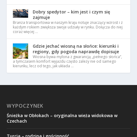
Dobry spedytor – kim jest i czym się
zajmuje
Branża transportowa w naszym kraju notuje znaczący wzrost i z
każdym rokiem zwiększa swoje udziały w rynku. Dołącza do niej
coraz więcej …
Gdzie jechać wiosną na słońce: kierunki i
regiony, gdy pogoda naprawdę dopisuje
Wiosna bywa mylona z gwarancją „pełnego słońca”,
a tymczasem komfort wyjazdu często zależy nie od samego
kierunku, lecz od tego, jak układa …
WYPOCZYNEK
Śnieżka w Obłokach – oryginalna wieża widokowa w
Czechach
Turcja – rodzina i gościnność