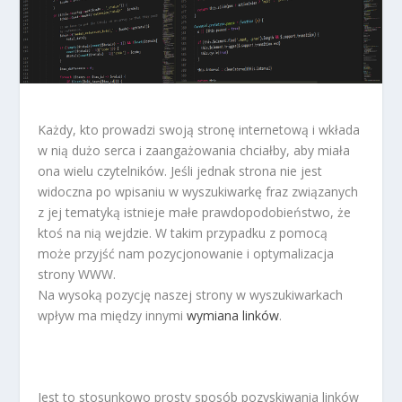
Każdy, kto prowadzi swoją stronę internetową i wkłada
w nią dużo serca i zaangażowania chciałby, aby miała
ona wielu czytelników. Jeśli jednak strona nie jest
widoczna po wpisaniu w wyszukiwarkę fraz związanych
z jej tematyką istnieje małe prawdopodobieństwo, że
ktoś na nią wejdzie. W takim przypadku z pomocą
może przyjść nam pozycjonowanie i optymalizacja
strony WWW.
Na wysoką pozycję naszej strony w wyszukiwarkach
wpływ ma między innymi
wymiana linków
.
Jest to stosunkowo prosty sposób pozyskiwania linków