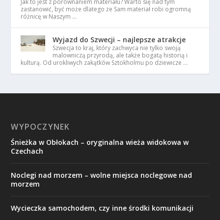
Jak to jest z porównaniem materiału? Warto się nad tym
zastanowić, być może dlatego że Sam materiał robi ogromną
różnicę w Naszym …
Wyjazd do Szwecji – najlepsze atrakcje
Szwecja to kraj, który zachwyca nie tylko swoją
malowniczą przyrodą, ale także bogatą historią i
kulturą. Od urokliwych zakątków Sztokholmu po dziewicze …
WYPOCZYNEK
Śnieżka w Obłokach – oryginalna wieża widokowa w
Czechach
Noclegi nad morzem – wolne miejsca noclegowe nad
morzem
Wycieczka samochodem, czy inne środki komunikacji