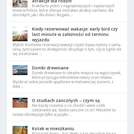
atrakcje dla rodzin
Kraków to jedno z najpiękniejszych i najstarszych
miast w Polsce, które oferuje mnóstwo atrakcji zarówno dla
dorosłych, jak i dla dzieci. Bogata …
Kiedy rezerwować wakacje: early bird czy
last minute w zależności od terminu
wyjazdu
Wybór momentu rezerwacji wakacji często bywa mylony z samą
ceną, tymczasem to dostępność decyduje o tym, czy w ogóle da
się zrealizować …
Domki drewniane
Domki drewniane to idealne miejsce na wypoczynek,
które przyciąga miłośników natury oraz relaksu.
Wyobraź sobie poranki spędzone w malowniczej scenerii, z
dala …
O studiach zaocznych – czym są
Nie każdy rozumie o co chodzi i wiele osób
zastanawia się: studia zaoczne co to? Aktualnie ta
nazwa obowiązuje tylko w języku …
Kotek w mieszkaniu.
Przyjaciel domu – kot. Wielu z nas decyduje się na