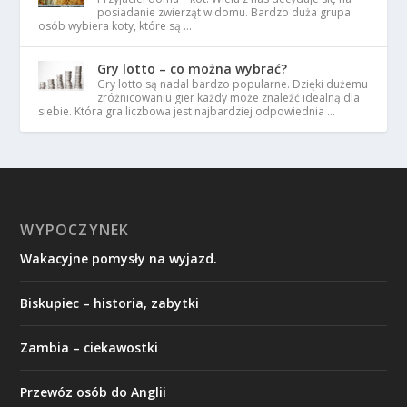
posiadanie zwierząt w domu. Bardzo duża grupa
osób wybiera koty, które są …
Gry lotto – co można wybrać?
Gry lotto są nadal bardzo popularne. Dzięki dużemu
zróżnicowaniu gier każdy może znaleźć idealną dla
siebie. Która gra liczbowa jest najbardziej odpowiednia …
WYPOCZYNEK
Wakacyjne pomysły na wyjazd.
Biskupiec – historia, zabytki
Zambia – ciekawostki
Przewóz osób do Anglii