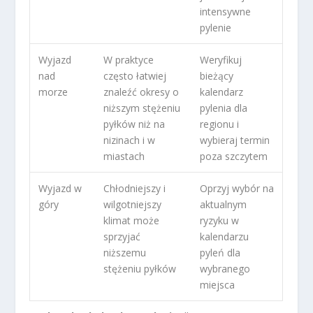
intensywne
pylenie
Wyjazd
W praktyce
Weryfikuj
nad
często łatwiej
bieżący
morze
znaleźć okresy o
kalendarz
niższym stężeniu
pylenia dla
pyłków niż na
regionu i
nizinach i w
wybieraj termin
miastach
poza szczytem
Wyjazd w
Chłodniejszy i
Oprzyj wybór na
góry
wilgotniejszy
aktualnym
klimat może
ryzyku w
sprzyjać
kalendarzu
niższemu
pyleń dla
stężeniu pyłków
wybranego
miejsca