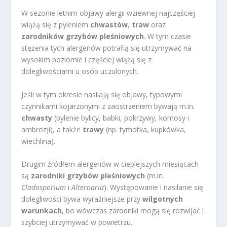
W sezonie letnim objawy alergii wziewnej najczęściej
wiążą się z pyleniem
chwastów
,
traw
oraz
zarodników grzybów pleśniowych
. W tym czasie
stężenia tych alergenów potrafią się utrzymywać na
wysokim poziomie i częściej wiążą się z
dolegliwościami u osób uczulonych.
Jeśli w tym okresie nasilają się objawy, typowymi
czynnikami kojarzonymi z zaostrzeniem bywają m.in.
chwasty
(pylenie bylicy, babki, pokrzywy, komosy i
ambrozji), a także
trawy
(np. tymotka, kupkówka,
wiechlina).
Drugim źródłem alergenów w cieplejszych miesiącach
są
zarodniki grzybów pleśniowych
(m.in.
Cladosporium
i
Alternaria
). Występowanie i nasilanie się
dolegliwości bywa wyraźniejsze przy
wilgotnych
warunkach
, bo wówczas zarodniki mogą się rozwijać i
szybciej utrzymywać w powietrzu.