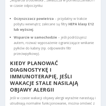
„wsparcia środowiska”, zwłaszcza w pomieszczeniach i
w czasie odpoczynku:
Oczyszczacz powietrza
– przydatny w trakcie
pobytu wewnątrz; zalecane są filtry
HEPA klasy E12
lub wyższej
.
Wsparcie w samochodzie
– jeśli podróżujesz
autem, rozważ wyposażenie ograniczające wnikanie
pyłków do kabiny (np. odpowiedni filtr
przeciwpyłkowy).
KIEDY PLANOWAĆ
DIAGNOSTYKĘ I
IMMUNOTERAPIĘ, JEŚLI
WAKACJE STALE NASILAJĄ
OBJAWY ALERGII
Jeśli w czasie wakacji objawy alergii wyraźnie narastają i
utrudniają normalne funkcjonowanie, można omówić z