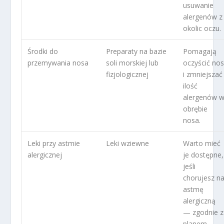
usuwanie
alergenów z
okolic oczu.
Środki do
Preparaty na bazie
Pomagają
przemywania nosa
soli morskiej lub
oczyścić no
fizjologicznej
i zmniejszać
ilość
alergenów 
obrębie
nosa.
Leki przy astmie
Leki wziewne
Warto mieć
alergicznej
je dostępne,
jeśli
chorujesz n
astmę
alergiczną
— zgodnie z
planem