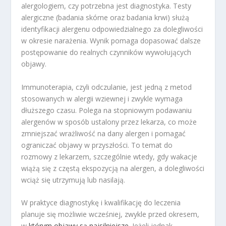
alergologiem, czy potrzebna jest diagnostyka. Testy
alergiczne (badania skórne oraz badania krwi) służą
identyfikacji alergenu odpowiedzialnego za dolegliwości
w okresie narażenia. Wynik pomaga dopasować dalsze
postępowanie do realnych czynników wywołujących
objawy.
Immunoterapia, czyli odczulanie, jest jedną z metod
stosowanych w alergii wziewnej i zwykle wymaga
dłuższego czasu. Polega na stopniowym podawaniu
alergenów w sposób ustalony przez lekarza, co może
zmniejszać wrażliwość na dany alergen i pomagać
ograniczać objawy w przyszłości. To temat do
rozmowy z lekarzem, szczególnie wtedy, gdy wakacje
wiążą się z częstą ekspozycją na alergen, a dolegliwości
wciąż się utrzymują lub nasilają.
W praktyce diagnostykę i kwalifikację do leczenia
planuje się możliwie wcześniej, zwykle przed okresem,
w
którym objawy są najsilniejsze
. Jeżeli jednak