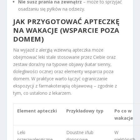
Nie susz prania na zewnątrz
– może to sprzyjać
osadzaniu się pyłków na odzieży.
JAK PRZYGOTOWAĆ APTECZKĘ
NA WAKACJE (WSPARCIE POZA
DOMEM)
Na wyjazd z alergią wziewną apteczka może
obejmować leki stale stosowane przez Ciebie oraz
zestaw doraźny na typowe objawy (katar sienny,
dolegliwości oczne) oraz elementy wsparcia poza
domem. W praktyce warto łączyć ograniczanie
ekspozycji z farmakoterapią objawową – zgodnie z
tym, co ustalono z lekarzem.
Element apteczki
Przykładowy typ
Po co w
wakacje
Leki
Doustne i/lub
W
przeciwalergiczne
donosowe
niektórych