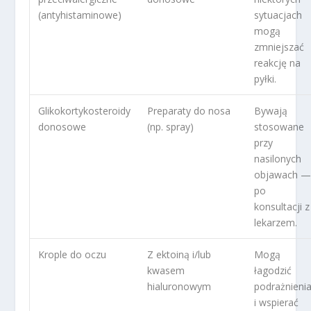
(antyhistaminowe)
sytuacjach
mogą
zmniejszać
reakcję na
pyłki.
Glikokortykosteroidy
Preparaty do nosa
Bywają
donosowe
(np. spray)
stosowane
przy
nasilonych
objawach 
po
konsultacji z
lekarzem.
Krople do oczu
Z ektoiną i/lub
Mogą
kwasem
łagodzić
hialuronowym
podrażnieni
i wspierać