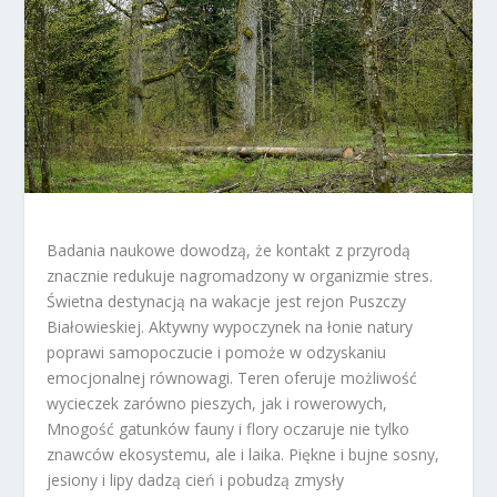
Badania naukowe dowodzą, że kontakt z przyrodą
znacznie redukuje nagromadzony w organizmie stres.
Świetna destynacją na wakacje jest rejon Puszczy
Białowieskiej. Aktywny wypoczynek na łonie natury
poprawi samopoczucie i pomoże w odzyskaniu
emocjonalnej równowagi. Teren oferuje możliwość
wycieczek zarówno pieszych, jak i rowerowych,
Mnogość gatunków fauny i flory oczaruje nie tylko
znawców ekosystemu, ale i laika. Piękne i bujne sosny,
jesiony i lipy dadzą cień i pobudzą zmysły