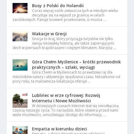
Busy z Polski do Holandii
Coraz więcej osób zwłaszcza tych w młodym wieku
decyduje się na wyjazd za granicę w celach
zarobkowych. Panuje bowiem przekonanie, iż można …
Wakacje w Grecji
Grecja to kraj, który przyciąga turystów nie tylko
swoją niezwykłą historią, ale także zapierającymi
dech w piersiach krajobrazami i ciepłym klimatem. Marzysz …
Góra Chełm Myślenice – krótki przewodnik
praktycznych – szlaki, wyciągi
Góra Chełm w Myślenicach to prawdziwy raj dla
miłośników natury i aktywnego spędzania czasu. Niezależnie od
pory roku, ta malownicza lokalizacja oferuje …
Lublińec w erze cyfrowej: Rozwój
Internetu i Nowe Możliwości
W dzisiejszych czasach Internet stał się nieodłączną
częścią naszego życia. To narzędzie, które otwiera przed nami
wiele możliwości, umożliwiając dostęp do informacji, …
Empatia w kierunku dzieci
Empatia, a dzieci Wysoki poziom zdolności