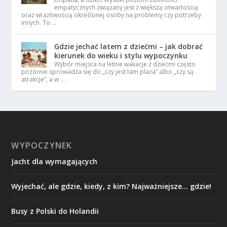
empatycznych związany jest z większą otwartością
oraz wrażliwością określonej osoby na problemy czy potrzeby
innych. To …
Gdzie jechać latem z dziećmi – jak dobrać
kierunek do wieku i stylu wypoczynku
Wybór miejsca na letnie wakacje z dziećmi często
pozornie sprowadza się do „czy jest tam plaża” albo „czy są
atrakcje”, a w …
WYPOCZYNEK
Jacht dla wymagających
Wyjechać, ale gdzie, kiedy, z kim? Najważniejsze… gdzie!
Busy z Polski do Holandii