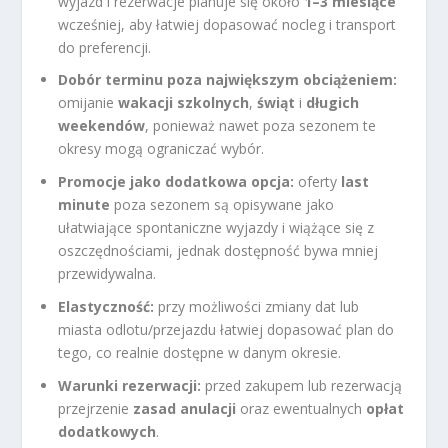
wyjazd i rezerwacje planuje się około
1–3 miesiące
wcześniej, aby łatwiej dopasować nocleg i transport
do preferencji.
Dobór terminu poza największym obciążeniem:
omijanie
wakacji szkolnych
,
świąt
i
długich
weekendów
, ponieważ nawet poza sezonem te
okresy mogą ograniczać wybór.
Promocje jako dodatkowa opcja:
oferty
last
minute
poza sezonem są opisywane jako
ułatwiające spontaniczne wyjazdy i wiążące się z
oszczędnościami, jednak dostępność bywa mniej
przewidywalna.
Elastyczność:
przy możliwości zmiany dat lub
miasta odlotu/przejazdu łatwiej dopasować plan do
tego, co realnie dostępne w danym okresie.
Warunki rezerwacji:
przed zakupem lub rezerwacją
przejrzenie
zasad anulacji
oraz ewentualnych
opłat
dodatkowych
.