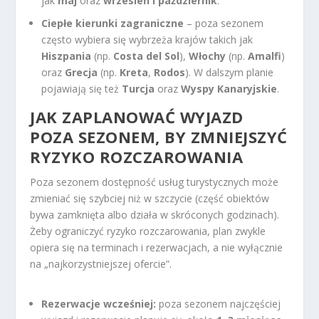
jak
maj
oraz
wrzesień i październik
.
Ciepłe kierunki zagraniczne
– poza sezonem
często wybiera się wybrzeża krajów takich jak
Hiszpania
(np.
Costa del Sol
),
Włochy
(np.
Amalfi
)
oraz
Grecja
(np.
Kreta
,
Rodos
). W dalszym planie
pojawiają się też
Turcja
oraz
Wyspy Kanaryjskie
.
JAK ZAPLANOWAĆ WYJAZD
POZA SEZONEM
, BY ZMNIEJSZYĆ
RYZYKO ROZCZAROWANIA
Poza sezonem dostępność usług turystycznych może
zmieniać się szybciej niż w szczycie (część obiektów
bywa zamknięta albo działa w skróconych godzinach).
Żeby ograniczyć ryzyko rozczarowania, plan zwykle
opiera się na terminach i rezerwacjach, a nie wyłącznie
na „najkorzystniejszej ofercie”.
Rezerwacje wcześniej:
poza sezonem najczęściej