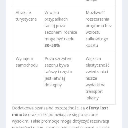
Atrakcje
W wielu
Możliwość
turystyczne
przypadkach
rozszerzenia
taniej poza
programu bez
sezonem; różnice
wzrostu
mogą być rzędu
całkowitego
30–50%
kosztu
Wynajem
Poza szczytem
Większa
samochodu
sezonu bywa
elastyczność
tańszy i często
zwiedzania i
jest łatwiej
niższe
dostępny
wydatki na
transport
lokalny
Dodatkową szansą na oszczędności są
oferty last
minute
oraz zniżki pojawiające się po sezonie
wysokim. Takie promocje mogą dotyczyć rezerwacji
noclegów i usług, z korzystniejszymi cenami, a część