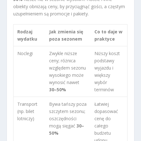
obiekty obniżają ceny, by przyciągnąć gości, a częstym
uzupełnieniem są promocje i pakiety.
Rodzaj
Jak zmienia się
Co to daje w
wydatku
poza sezonem
praktyce
Noclegi
Zwykle niższe
Niższy koszt
ceny; różnica
podstawy
względem sezonu
wyjazdu i
wysokiego może
większy
wynosić nawet
wybór
30–50%
terminów
Transport
Bywa tańszy poza
Łatwiej
(np. bilet
szczytem sezonu;
dopasować
lotniczy)
oszczędności
cenę do
mogą sięgać
30–
całego
50%
budżetu
urlopu