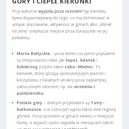
GÓRY I CIEPŁE KIERUNKI
Przy wyborze
wyjazdu poza sezonem
typ kierunku
bywa dopasowywany do tego, co ma dominować w
urlopie: plażowanie, aktywność w górach albo „klimat
na zimę” (cieplejsze miejsce poza Europą lub na jej
południu).
Morze Bałtyckie
– poza letnim szczytem popularne
są miejscowości takie jak
Sopot
,
Gdańsk
i
Kołobrzeg
(często także
Łeba
i
Mielno
). To
kierunek, który sprzyja spokojniejszym plażom i
korzystaniu z lokalnych atrakcji poza najbardziej
zatłoczonym okresem, np. we
wrześniu i
październiku
.
Polskie góry
– dobrym przykładem są
Tatry
i
Karkonosze
, a w szerszym ujęciu także inne regiony
górskie. Poza sezonem w górach łatwiej o mniejsze
tłumy, a wyjazd często wypada w miesiącach takich