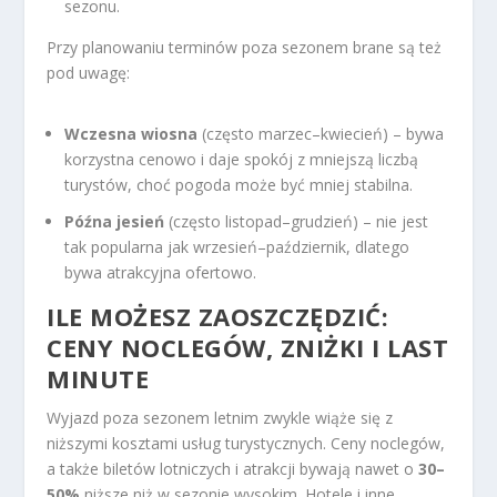
sezonu.
Przy planowaniu terminów poza sezonem brane są też
pod uwagę:
Wczesna wiosna
(często marzec–kwiecień) – bywa
korzystna cenowo i daje spokój z mniejszą liczbą
turystów, choć pogoda może być mniej stabilna.
Późna jesień
(często listopad–grudzień) – nie jest
tak popularna jak wrzesień–październik, dlatego
bywa atrakcyjna ofertowo.
ILE MOŻESZ ZAOSZCZĘDZIĆ:
CENY NOCLEGÓW, ZNIŻKI I LAST
MINUTE
Wyjazd poza sezonem letnim zwykle wiąże się z
niższymi kosztami usług turystycznych. Ceny noclegów,
a także biletów lotniczych i atrakcji bywają nawet o
30–
50%
niższe niż w sezonie wysokim. Hotele i inne